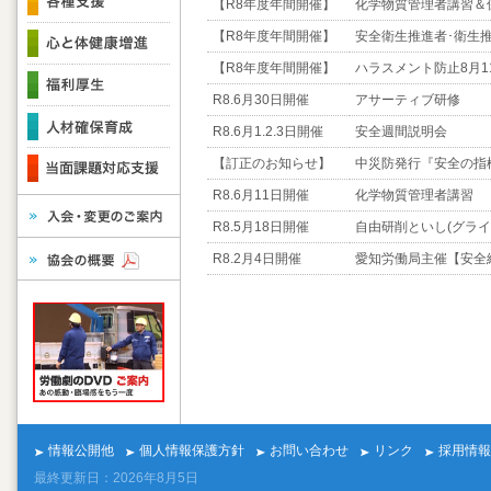
【R8年度年間開催】
化学物質管理者講習＆
【R8年度年間開催】
安全衛生推進者･衛生
【R8年度年間開催】
ハラスメント防止8月
R8.6月30日開催
アサーティブ研修
R8.6月1.2.3日開催
安全週間説明会
【訂正のお知らせ】
中災防発行『安全の指
R8.6月11日開催
化学物質管理者講習
R8.5月18日開催
自由研削といし(グライ
R8.2月4日開催
愛知労働局主催【安全経
情報公開他
個人情報保護方針
お問い合わせ
リンク
採用情報
最終更新日：2026年8月5日