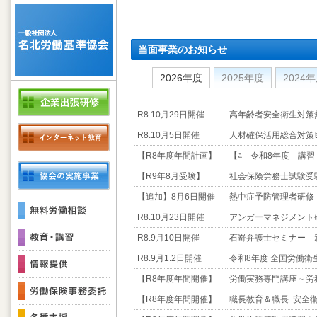
当面事業のお知らせ
2026年度
2025年度
2024
2018年度
2017
R8.10月29日開催
高年齢者安全衛生対策
2012年度
2011年度
2011 
R8.10月5日開催
人材確保活用総合対策ｾ
【R8年度年間計画】
【⁂ 令和8年度 講
【R9年8月受験】
社会保険労務士試験受
【追加】8月6日開催
熱中症予防管理者研修
R8.10月23日開催
アンガーマネジメント
R8.9月10日開催
石嵜弁護士セミナー 
R8.9月1.2日開催
令和8年度 全国労働衛
【R8年度年間開催】
労働実務専門講座～労
【R8年度年間開催】
職長教育＆職長･安全