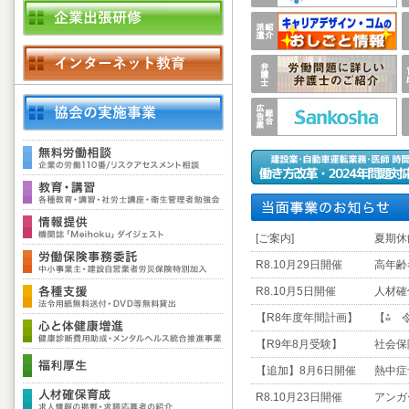
[ご案内]
夏期休
R8.10月29日開催
高年齢
R8.10月5日開催
人材確
【R8年度年間計画】
【⁂ 
【R9年8月受験】
社会保
【追加】8月6日開催
熱中症
R8.10月23日開催
アンガ