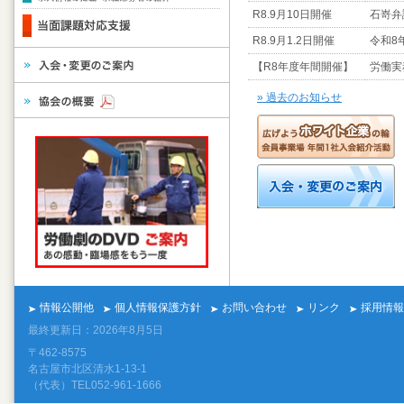
R8.9月10日開催
石嵜弁
R8.9月1.2日開催
令和8
【R8年度年間開催】
労働実
» 過去のお知らせ
情報公開他
個人情報保護方針
お問い合わせ
リンク
採用情報
最終更新日：2026年8月5日
〒462-8575
名古屋市北区清水1-13-1
（代表）TEL052-961-1666