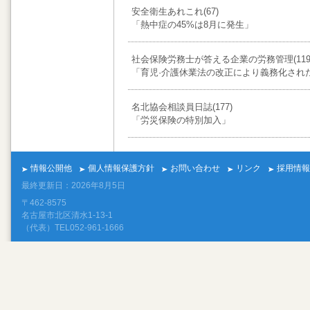
安全衛生あれこれ(67)
「熱中症の45%は8月に発生」
社会保険労務士が答える企業の労務管理(119
「育児·介護休業法の改正により義務化され
名北協会相談員日誌(177)
「労災保険の特別加入」
情報公開他
個人情報保護方針
お問い合わせ
リンク
採用情報
最終更新日：2026年8月5日
〒462-8575
名古屋市北区清水1-13-1
（代表）TEL052-961-1666