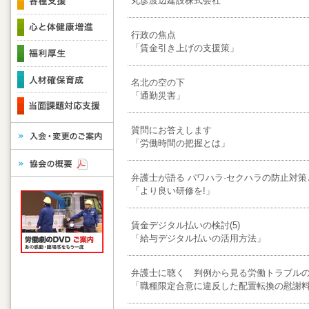
丸彦渡辺建設株式会社
行政の焦点
「賃金引き上げの支援策」
名北の空の下
「通勤災害」
質問にお答えします
「労働時間の把握とは」
弁護士が語る パワハラ·セクハラの防止対策と
「より良い研修を!」
賃金デジタル払いの検討(5)
「給与デジタル払いの活用方法」
弁護士に聴く 判例から見る労働トラブルの防
「職種限定合意に違反した配置転換の慰謝料