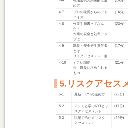
4-6
職場巡視の効果的な進
(20分)
め方
4-7
プロの職長からのアド
(16分)
バイス
4-8
作業手順書ってなん
(23分)
だ？
作業の安全と効率アッ
プに
4-9
職長・安全衛生責任者
(17分)
とは
リスクアセスメント篇
4-10
すごい職長！
(21分)
今、職長に求められる
もの
5.リスクアセス
5-1
最新・KYTの進め方
(23分)
5-2
アシモと学ぶKYTとリ
(17分)
スクアセスメント
5-3
現場で活かすリスク
(24分)
アセスメント