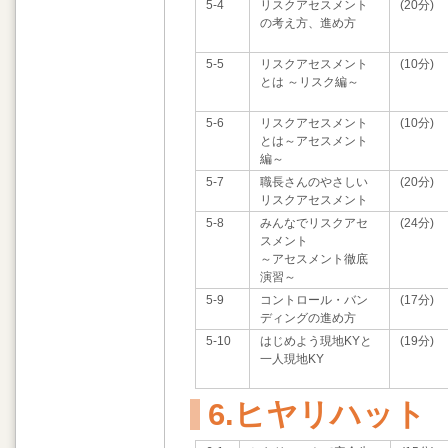
5-4
リスクアセスメント
(20分)
の考え方、進め方
5-5
リスクアセスメント
(10分)
とは ～リスク編～
5-6
リスクアセスメント
(10分)
とは～アセスメント
編～
5-7
職長さんのやさしい
(20分)
リスクアセスメント
5-8
みんなでリスクアセ
(24分)
スメント
～アセスメント徹底
演習～
5-9
コントロール・バン
(17分)
ディングの進め方
5-10
はじめよう現地KYと
(19分)
一人現地KY
6.ヒヤリハット