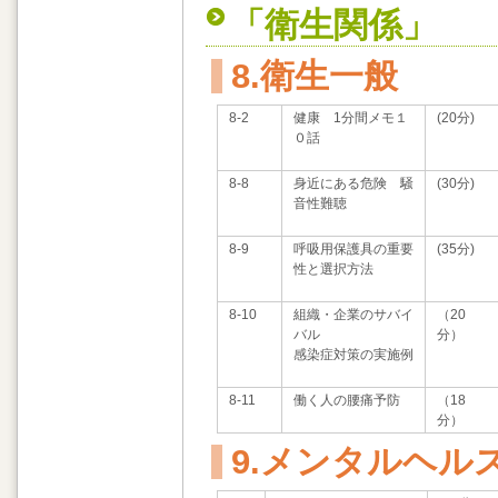
「衛生関係」
8.衛生一般
8-2
健康 1分間メモ１
(20分)
０話
8-8
身近にある危険 騒
(30分)
音性難聴
8-9
呼吸用保護具の重要
(35分)
性と選択方法
8-10
組織・企業のサバイ
（20
バル
分）
感染症対策の実施例
8-11
働く人の腰痛予防
（18
分）
9.メンタルヘル