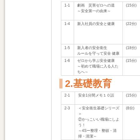
1-1
劇画 災害ゼロへの道
(15分)
～安全第一の由来～
1-4
新入社員の安全と健康
(22分)
1-5
新入者の安全衛生
(18分)
ルールを守って安全 健康
1-6
ゼロから学ぶ安全健康
(15分)
～初めて職場に入る人た
ちへ～
2.基礎教育
2-1
安全1分間メモ１０話
(15分)
2-3
＜安全衛生基礎シリーズ
(8分)
＞
②かっこいい職場にしよ
う！
～4Sー整理・整頓・清
掃・清潔～