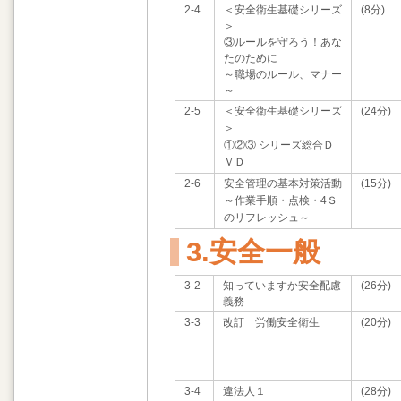
2-4
＜安全衛生基礎シリーズ
(8分)
＞
③ルールを守ろう！あな
たのために
～職場のルール、マナー
～
2-5
＜安全衛生基礎シリーズ
(24分)
＞
①②③ シリーズ総合Ｄ
ＶＤ
2-6
安全管理の基本対策活動
(15分)
～作業手順・点検・4Ｓ
のリフレッシュ～
3.安全一般
3-2
知っていますか安全配慮
(26分)
義務
3-3
改訂 労働安全衛生
(20分)
3-4
違法人１
(28分)