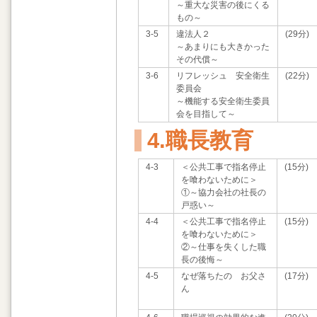
～重大な災害の後にくる
もの～
3-5
違法人２
(29分)
～あまりにも大きかった
その代償～
3-6
リフレッシュ 安全衛生
(22分)
委員会
～機能する安全衛生委員
会を目指して～
4.職長教育
4-3
＜公共工事で指名停止
(15分)
を喰わないために＞
①～協力会社の社長の
戸惑い～
4-4
＜公共工事で指名停止
(15分)
を喰わないために＞
②～仕事を失くした職
長の後悔～
4-5
なぜ落ちたの お父さ
(17分)
ん