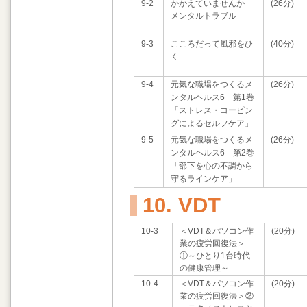
9-2
かかえていませんか
(26分)
メンタルトラブル
9-3
こころだって風邪をひ
(40分)
く
9-4
元気な職場をつくるメ
(26分)
ンタルヘルス6 第1巻
「ストレス・コーピン
グによるセルフケア」
9-5
元気な職場をつくるメ
(26分)
ンタルヘルス6 第2巻
「部下を心の不調から
守るラインケア」
10. VDT
10-3
＜VDT＆パソコン作
(20分)
業の疲労回復法＞
①～ひとり1台時代
の健康管理～
10-4
＜VDT＆パソコン作
(20分)
業の疲労回復法＞②