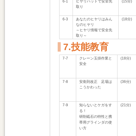
6-1
ヒヤリハットで安全先
(15分)
取り
6-3
あなたのヒヤリはみん
(18分)
なのヒヤリ
～ヒヤリ情報で安全先
取り～
7.技能教育
7-7
クレーン玉掛作業と
(18分)
安全
7-8
安衛則改正 足場は
(36分)
こうかわった
7-9
知らないとケガをす
(21分)
る！
研削砥石の特性と携
帯用グラインダの使
い方