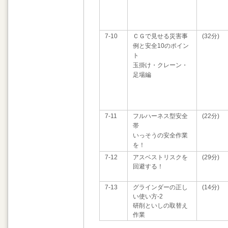
7-10
ＣＧで見せる災害事
(32分)
例と安全10のポイン
ト
玉掛け・クレーン・
足場編
7-11
フルハーネス型安全
(22分)
帯
いっそうの安全作業
を！
7-12
アスベストリスクを
(29分)
回避する！
7-13
グラインダーの正し
(14分)
い使い方-2
研削といしの取替え
作業