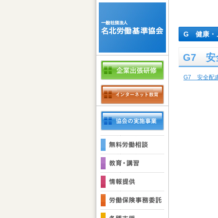
G 健康・
G7 
G7 安全配