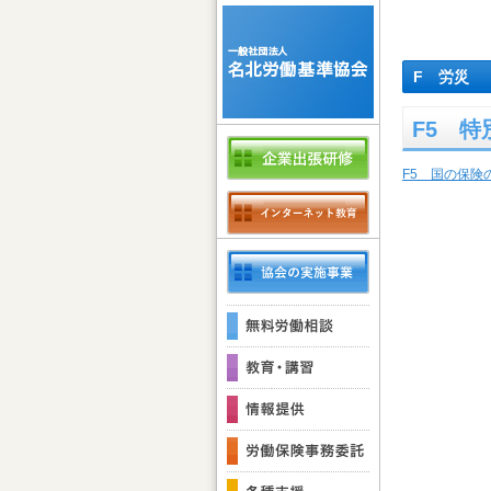
F 労災
F5 
F5 国の保険