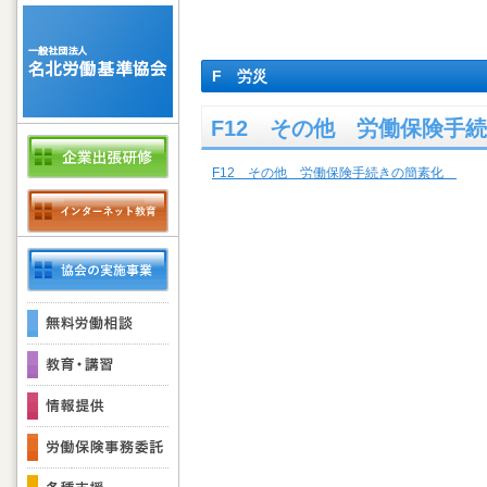
F 労災
F12 その他 労働保険
F12 その他 労働保険手続きの簡素化