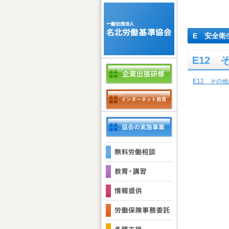
E 安全衛
E12
E12 その