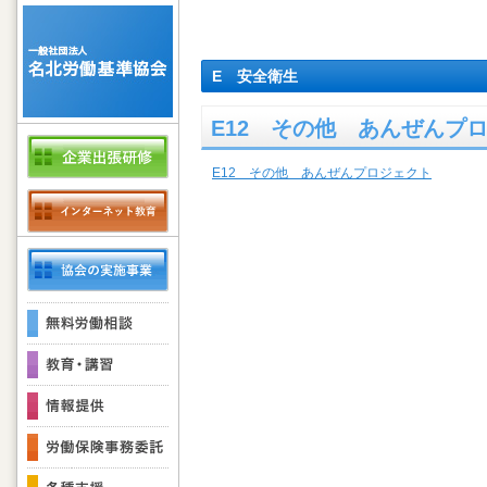
E 安全衛生
E12 その他 あんぜんプ
E12 その他 あんぜんプロジェクト