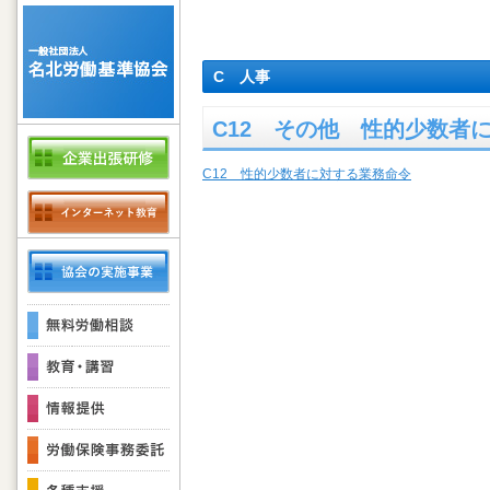
C 人事
C12 その他 性的少数者
C12 性的少数者に対する業務命令