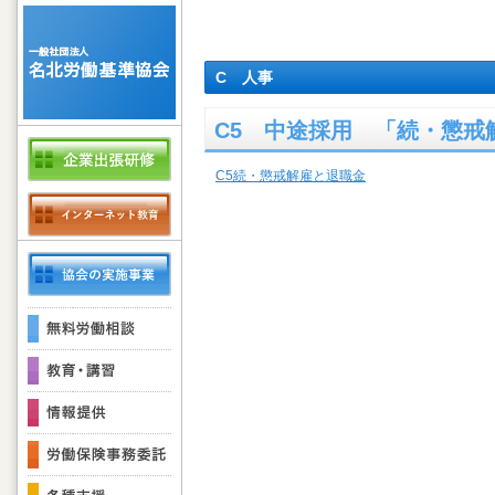
C 人事
C5 中途採用 「続・懲戒
C5続・懲戒解雇と退職金