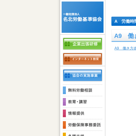
A 労働時
A9 
A9 働き方