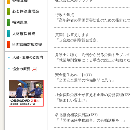
株式会社東海サウンド
行政の焦点
「高年齢者の労働災害防止のための指針に
質問にお答えします
「歩合給の割増賃金算定」
弁護士に聴く 判例から見る労働トラブルの防
「就業規則変更による手当の廃止が無効と
安全衛生あれこれ(77)
「全国安全週間の準備期間に思う」
社会保険労務士が答える企業の労務管理(128
「悩ましい質上げ」
名北協会相談員日誌(187)
「『労働保険事務組合』の有効活用を！」