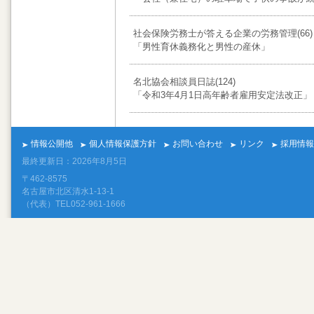
社会保険労務士が答える企業の労務管理(66)
「男性育休義務化と男性の産休」
名北協会相談員日誌(124)
「令和3年4月1日高年齢者雇用安定法改正」
情報公開他
個人情報保護方針
お問い合わせ
リンク
採用情報
最終更新日：2026年8月5日
〒462-8575
名古屋市北区清水1-13-1
（代表）TEL052-961-1666