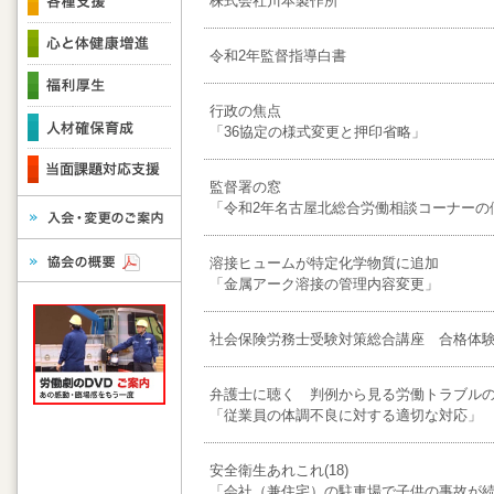
株式会社川本製作所
令和2年監督指導白書
行政の焦点
「36協定の様式変更と押印省略」
監督署の窓
「令和2年名古屋北総合労働相談コーナーの
溶接ヒュームが特定化学物質に追加
「金属アーク溶接の管理内容変更」
社会保険労務士受験対策総合講座 合格体
弁護士に聴く 判例から見る労働トラブルの防
「従業員の体調不良に対する適切な対応」
安全衛生あれこれ(18)
「会社（兼住宅）の駐車場で子供の事故が