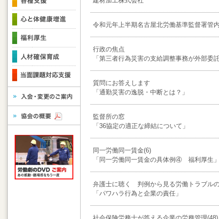
建材加工株式会社
令和元年上半期名古屋北労働基準監督署管
行政の焦点
「第三者行為災害の支給調整事務が外部委
質問にお答えします
「通勤災害の逸脱・中断とは？」
監督所の窓
「36協定の適正な締結について」
同一労働同一賃金(6)
「同一労働同一賃金の具体例④ 福利厚生
弁護士に聴く 判例から見る労働トラブルの防
「パワハラ行為と企業の責任」
社会保険労務士が答える企業の労務管理(48)