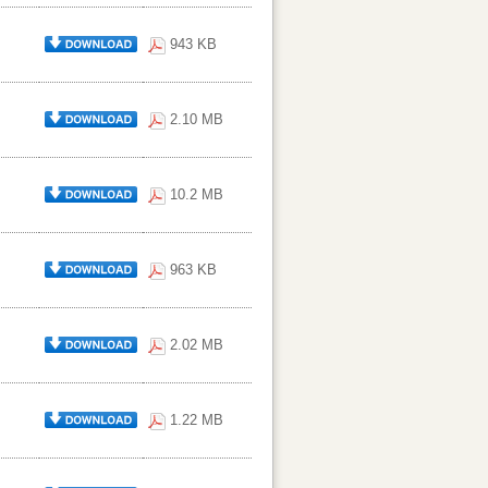
943 KB
2.10 MB
10.2 MB
963 KB
2.02 MB
1.22 MB