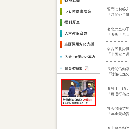
質問にお答
「時間外労
名北の空の
「映画『ち
名古屋北労
「全国安全
長時間労働削
「対策推進
弁護士に聴く
「痴漢行為
社会保険労務
「年金受給資
名北協会相談員