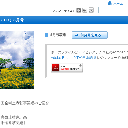
2017）8月号
8月号表紙
以下のファイルはアドビシステムズ社のAcrobat 
Adobe Reader^(TM)日本語版
をダウンロード(無
 安全衛生表彰事業場のご紹介
災害防止推進計画
止推進運動実施中