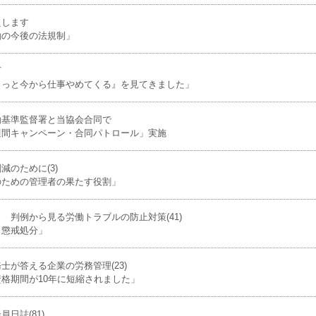
えします
働の今後の法規制」
下
ょっと今から仕事やめてくる』を見てきました」
働基準監督署と当協会合同で
週間キャンペーン・合同パトロール」実施
減のために(3)
のための管理者の果たす役割」
 判例から見る労働トラブルの防止対策(41)
と懲戒処分」
士が答える企業の労務管理(23)
格期間が10年に短縮されました」
日誌(81)