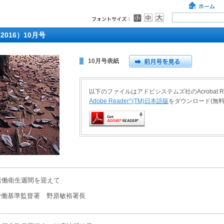
2016）10月号
10月号表紙
以下のファイルはアドビシステムズ社のAcrobat 
Adobe Reader^(TM)日本語版
をダウンロード(無
労働衛生週間を迎えて
働基準監督署 野原敏裕署長