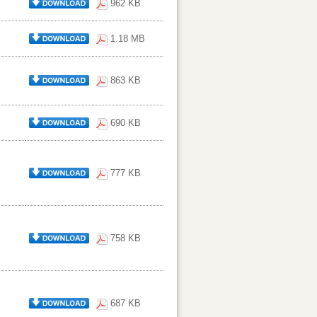
962 KB
1.18 MB
863 KB
690 KB
777 KB
758 KB
687 KB