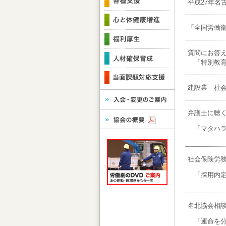
平成27年名
「全国労働
質問にお答
「特別教育
建設業 社会
弁護士に聴く
「マタハラ
社会保険労務
「採用内定
名北協会相談員
「運命を分