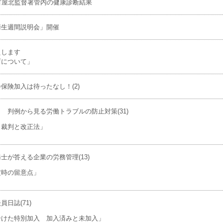
古屋北監督署管内の健康診断結果
衛生週間説明会」開催
えします
について」
保険加入は待ったなし！(2)
 判例から見る労働トラブルの防止対策(31)
裁判と改正法」
士が答える企業の労務管理(13)
時の留意点」
日誌(71)
けた特別加入 加入済みと未加入」