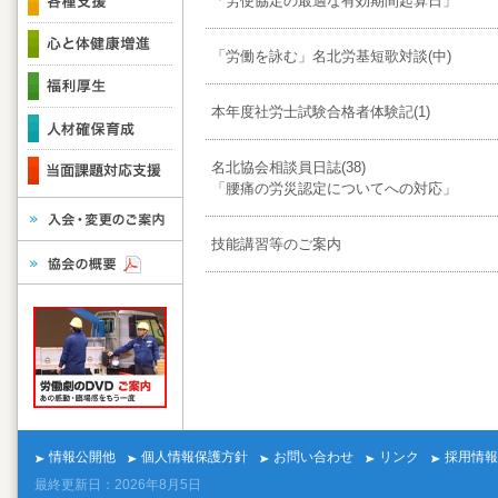
「労使協定の最適な有効期間起算日」
「労働を詠む」名北労基短歌対談(中)
本年度社労士試験合格者体験記(1)
名北協会相談員日誌(38)
「腰痛の労災認定についてへの対応」
技能講習等のご案内
情報公開他
個人情報保護方針
お問い合わせ
リンク
採用情報
最終更新日：2026年8月5日