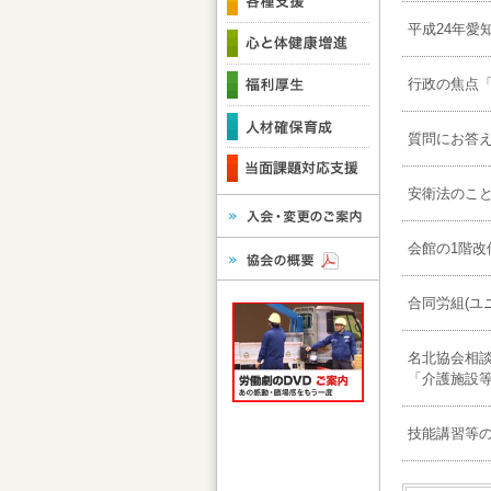
平成24年愛
行政の焦点
質問にお答
安衛法のこと
会館の1階改
合同労組(ユニ
名北協会相談員
「介護施設
技能講習等