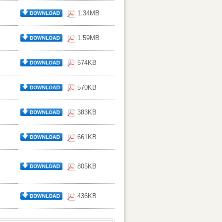
1.34MB
1.59MB
574KB
570KB
383KB
661KB
805KB
436KB