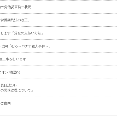
知の労働災害発生状況
「労働契約法の改正」
えします「賃金の支払い方法」
ば(4)「むろ～バナナ殺人事件～」
修工事を行います
オン)物語(5)
日誌(31)
等の労務管理について」
のご案内