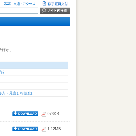
行政ほか、
方針
導入・見直し相談窓口
973KB
1.12MB