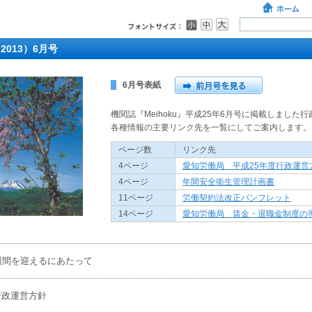
2013）6月号
6月号表紙
機関誌『Meihoku』平成25年6月号に掲載しました
各種情報の主要リンク先を一覧にしてご案内します。
ページ数
リンク先
4ページ
愛知労働局 平成25年度行政運営
4ページ
年間安全衛生管理計画書
11ページ
労働契約法改正パンフレット
14ページ
愛知労働局 賃金・退職金制度の
週間を迎えるにあたって
行政運営方針