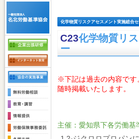
化学物質リスクアセスメント実施総合セ
C23
化学物質リ
ー
※下記は過去の内容です
随時掲載いたします。
主催：愛知県下各労働基
1,2-ジクロロプロパ