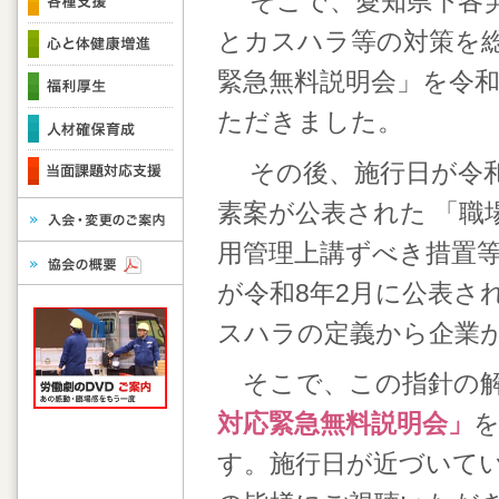
そこで、愛知県下各労
とカスハラ等の対策を
緊急無料説明会」を令和
ただきました。
その後、施行日が令和8
素案が公表された 「
用管理上講ずべき措置等
が令和8年2月に公表さ
スハラの定義から企業
そこで、この指針の解
対応緊急無料説明会
」
す。施行日が近づいて