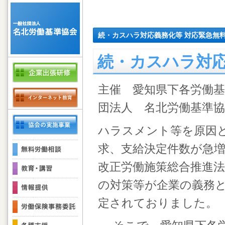
続・カスハラ対応義務化等 対応緊急無
続・カスハラ対応
主催 愛知県下各労働
団法人 名北労働基準協
ハラスメント等を原因
求、支給決定件数が急増
改正労働施策総合推進
の対策等が企業の義務と
定されておりました。