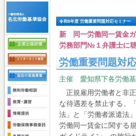
令和8年度 労働重要問題対応セミナー
新 同一労働同一賃金
労務部門№１弁護士に
労働重要問題対
主催 愛知県下各労働基
正規雇用労働者と非正
な待遇差を禁止する、
法」と「労働者派遣法
労働同一賃金に関する